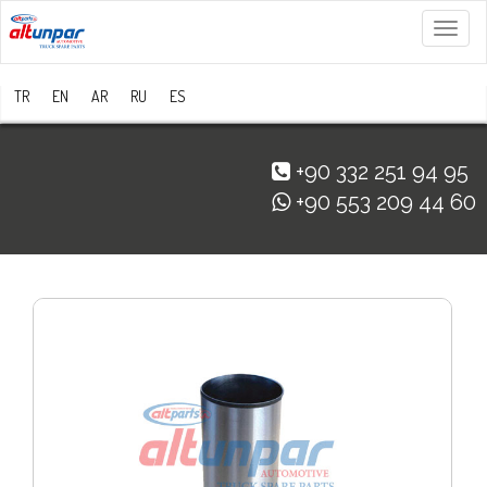
Menü
TR
EN
AR
RU
ES
+90 332 251 94 95
+90 553 209 44 60