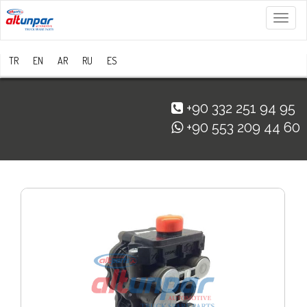
Menü
TR
EN
AR
RU
ES
+90 332 251 94 95
+90 553 209 44 60