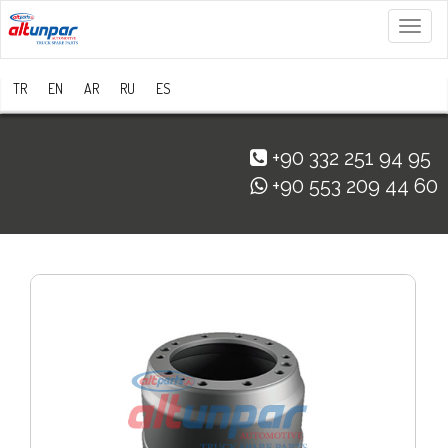
Menü
TR
EN
AR
RU
ES
+90 332 251 94 95
+90 553 209 44 60