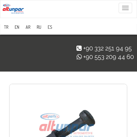
Menü
TR
EN
AR
RU
ES
+90 332 251 94 95
+90 553 209 44 60