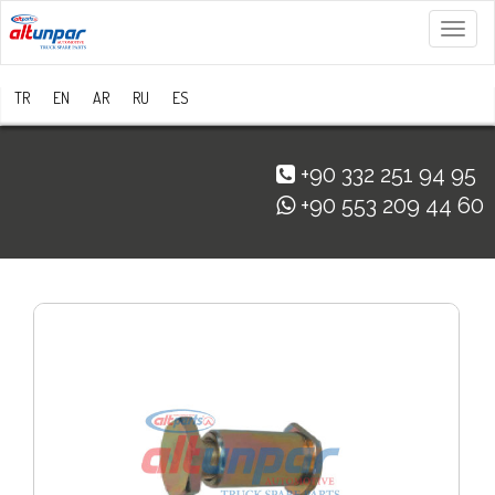
Menü
TR
EN
AR
RU
ES
+90 332 251 94 95
+90 553 209 44 60