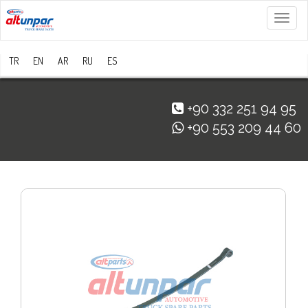
Menü
TR
EN
AR
RU
ES
+90 332 251 94 95
+90 553 209 44 60