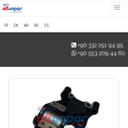
Menü
TR
EN
AR
RU
ES
+90 332 251 94 95
+90 553 209 44 60