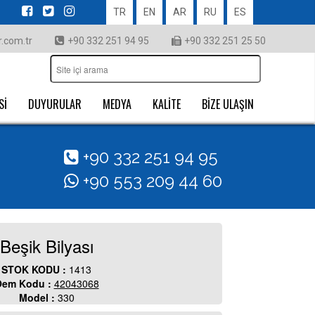
TR
EN
AR
RU
ES
.com.tr
+90 332 251 94 95
+90 332 251 25 50
Sİ
DUYURULAR
MEDYA
KALİTE
BİZE ULAŞIN
+90 332 251 94 95
+90 553 209 44 60
Beşik Bilyası
STOK KODU :
1413
em Kodu :
42043068
Model :
330