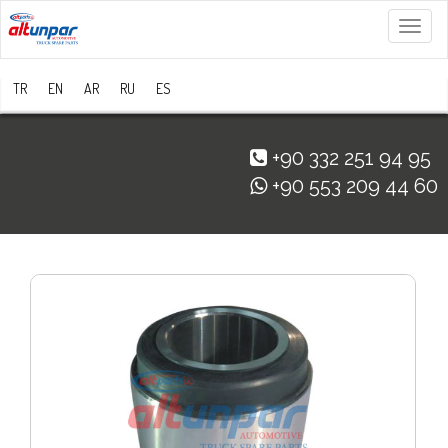
Menü
TR
EN
AR
RU
ES
+90 332 251 94 95
+90 553 209 44 60