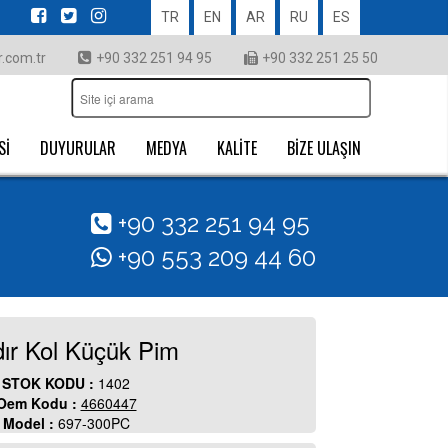
TR
EN
AR
RU
ES
.com.tr
+90 332 251 94 95
+90 332 251 25 50
Sİ
DUYURULAR
MEDYA
KALİTE
BİZE ULAŞIN
+90 332 251 94 95
+90 553 209 44 60
ır Kol Küçük Pim
STOK KODU :
1402
Oem Kodu :
4660447
Model :
697-300PC