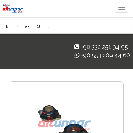
Menü
TR
EN
AR
RU
ES
+90 332 251 94 95
+90 553 209 44 60