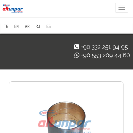
Menü
TR
EN
AR
RU
ES
+90 332 251 94 95
+90 553 209 44 60