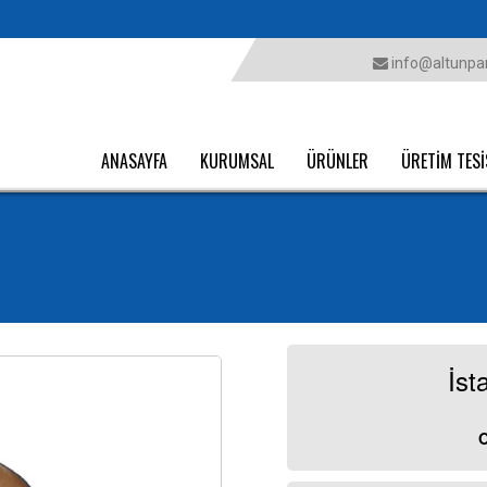
info@altunpar
ANASAYFA
KURUMSAL
ÜRÜNLER
ÜRETİM TESİ
İst
O