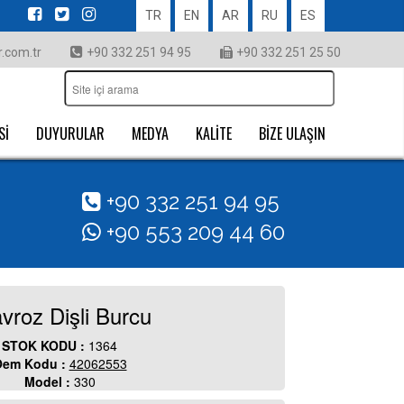
TR
EN
AR
RU
ES
.com.tr
+90 332 251 94 95
+90 332 251 25 50
Sİ
DUYURULAR
MEDYA
KALİTE
BİZE ULAŞIN
+90 332 251 94 95
+90 553 209 44 60
avroz Dişli Burcu
STOK KODU :
1364
em Kodu :
42062553
Model :
330