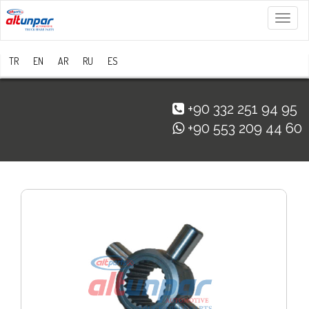
Menü
TR
EN
AR
RU
ES
+90 332 251 94 95
+90 553 209 44 60