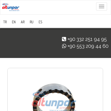
Menü
TR
EN
AR
RU
ES
+90 332 251 94 95
+90 553 209 44 60