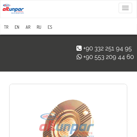
Menü
TR
EN
AR
RU
ES
+90 332 251 94 95
+90 553 209 44 60