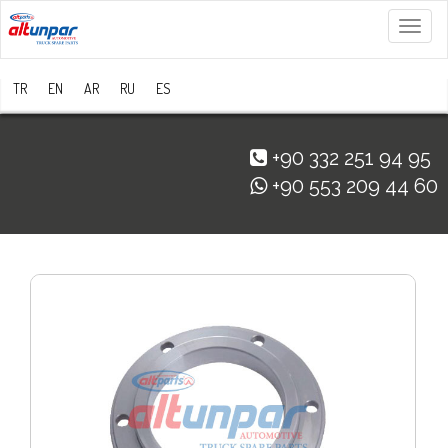
Menü
TR
EN
AR
RU
ES
+90 332 251 94 95
+90 553 209 44 60