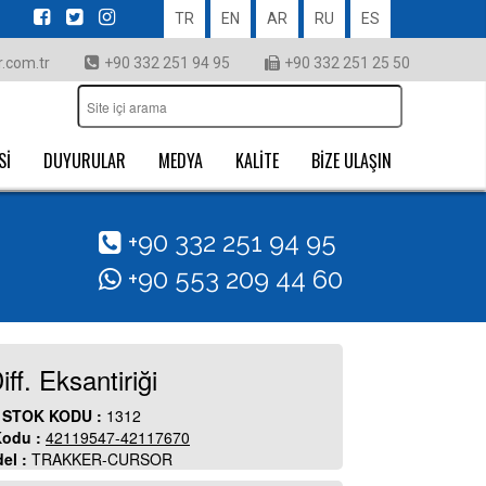
TR
EN
AR
RU
ES
.com.tr
+90 332 251 94 95
+90 332 251 25 50
Sİ
DUYURULAR
MEDYA
KALİTE
BİZE ULAŞIN
+90 332 251 94 95
+90 553 209 44 60
iff. Eksantiriği
STOK KODU :
1312
odu :
42119547-42117670
el :
TRAKKER-CURSOR