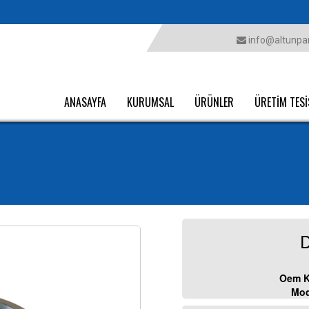
info@altunpar
ANASAYFA
KURUMSAL
ÜRÜNLER
ÜRETİM TESİ
D
Oem K
Mod