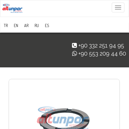
Menü
TR
EN
AR
RU
ES
+90 332 251 94 95
+90 553 209 44 60