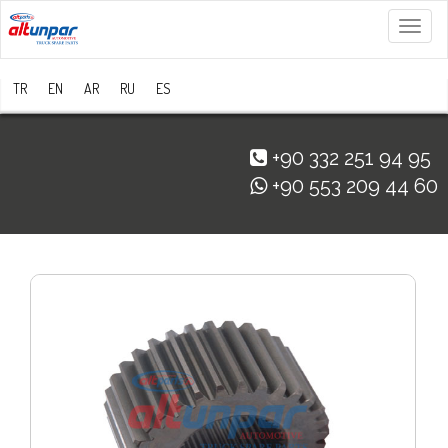
Menü
TR
EN
AR
RU
ES
+90 332 251 94 95
+90 553 209 44 60