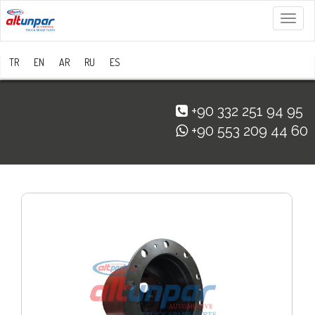
Menü
TR
EN
AR
RU
ES
+90 332 251 94 95
+90 553 209 44 60