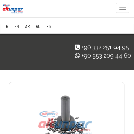
Menü
TR
EN
AR
RU
ES
+90 332 251 94 95
+90 553 209 44 60