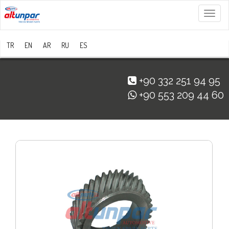
Menü
TR
EN
AR
RU
ES
+90 332 251 94 95
+90 553 209 44 60