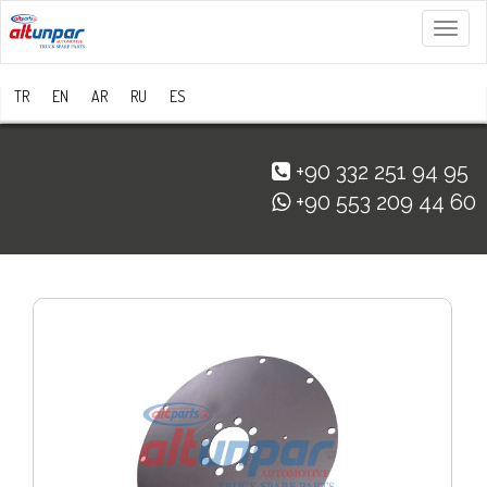
Menü
TR
EN
AR
RU
ES
+90 332 251 94 95
+90 553 209 44 60