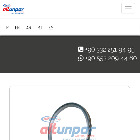
Menü
TR
EN
AR
RU
ES
+90 332 251 94 95
+90 553 209 44 60