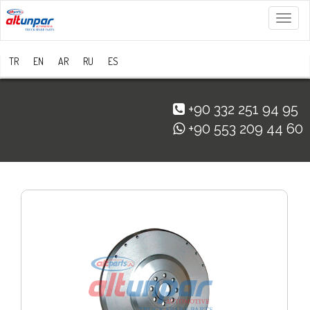
Menü
TR
EN
AR
RU
ES
+90 332 251 94 95
+90 553 209 44 60