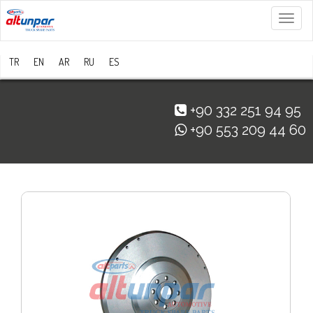
Menü
TR
EN
AR
RU
ES
+90 332 251 94 95
+90 553 209 44 60