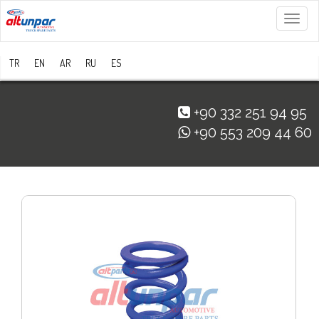
Menü
TR
EN
AR
RU
ES
+90 332 251 94 95
+90 553 209 44 60