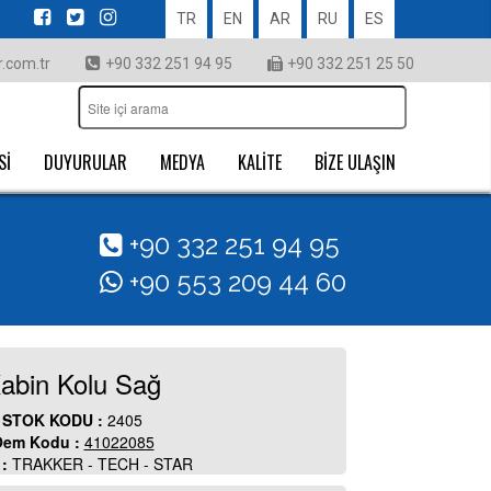
TR
EN
AR
RU
ES
.com.tr
+90 332 251 94 95
+90 332 251 25 50
Sİ
DUYURULAR
MEDYA
KALİTE
BİZE ULAŞIN
+90 332 251 94 95
+90 553 209 44 60
abin Kolu Sağ
STOK KODU :
2405
em Kodu :
41022085
 :
TRAKKER - TECH - STAR