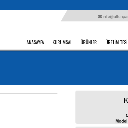
info@altunpar
ANASAYFA
KURUMSAL
ÜRÜNLER
ÜRETİM TESİ
K
O
Model