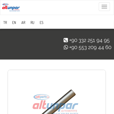
Menü
TR
EN
AR
RU
ES
+90 332 251 94 95
+90 553 209 44 60