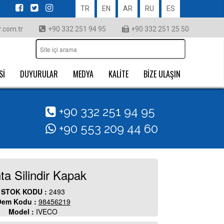
TR
EN
AR
RU
ES
.com.tr
+90 332 251 94 95
+90 332 251 25 50
Sİ
DUYURULAR
MEDYA
KALİTE
BİZE ULAŞIN
+90 332 251 94 95
+90 553 209 44 60
ta Silindir Kapak
STOK KODU :
2493
em Kodu :
98456219
Model :
IVECO