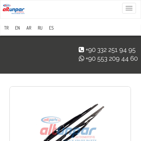
Menü
TR
EN
AR
RU
ES
+90 332 251 94 95
+90 553 209 44 60