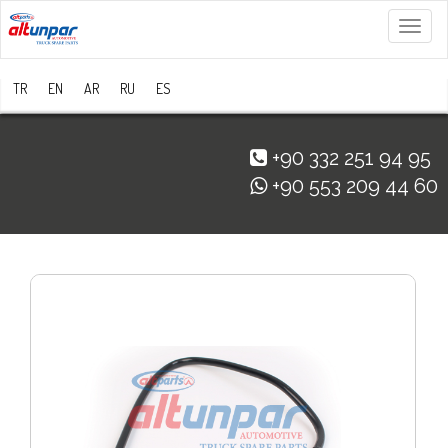
Menü
TR
EN
AR
RU
ES
+90 332 251 94 95
+90 553 209 44 60