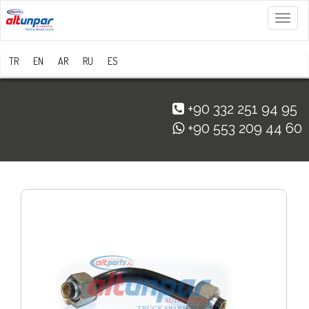
Menü
TR
EN
AR
RU
ES
+90 332 251 94 95
+90 553 209 44 60