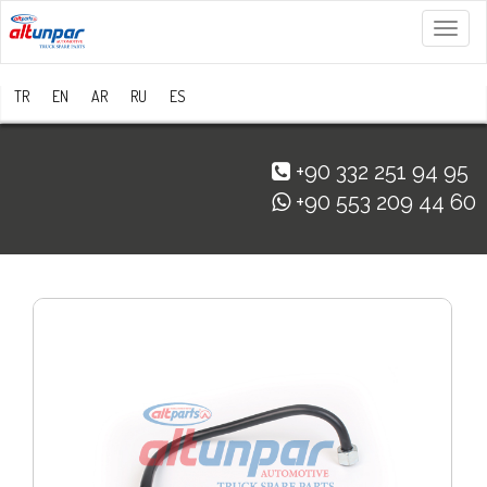
Menü
TR
EN
AR
RU
ES
+90 332 251 94 95
+90 553 209 44 60