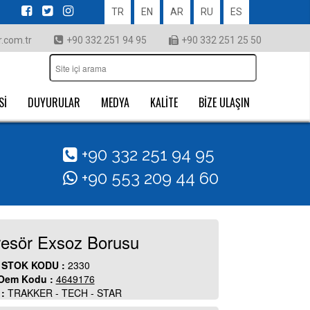
TR
EN
AR
RU
ES
.com.tr
+90 332 251 94 95
+90 332 251 25 50
Sİ
DUYURULAR
MEDYA
KALİTE
BİZE ULAŞIN
+90 332 251 94 95
+90 553 209 44 60
esör Exsoz Borusu
STOK KODU :
2330
Oem Kodu :
4649176
 :
TRAKKER - TECH - STAR