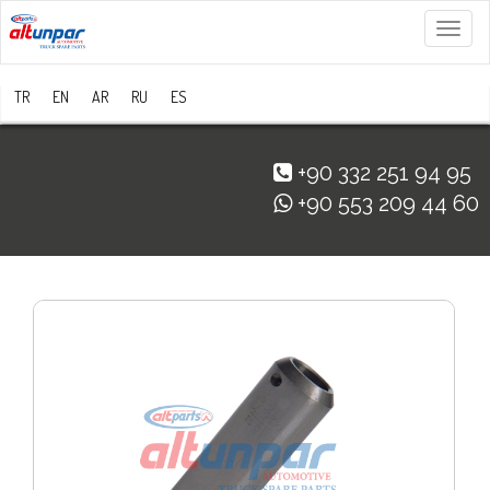
Menü
TR
EN
AR
RU
ES
+90 332 251 94 95
+90 553 209 44 60