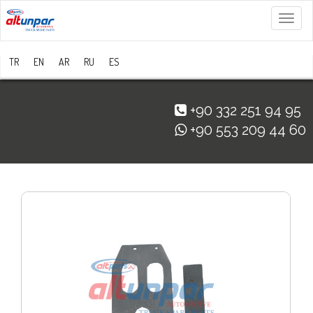
Menü
TR
EN
AR
RU
ES
+90 332 251 94 95
+90 553 209 44 60