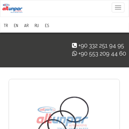
Menü
TR
EN
AR
RU
ES
+90 332 251 94 95
+90 553 209 44 60