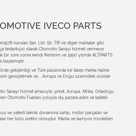
OMOTIVE IVECO PARTS
n1978 kurulan San. Ltd. Şti, TIR ve diğer markalar gibi
a tedarikçisi olarak Otomotiv Sanayi hizmet vermeye
rak bir süre sonra kendi fikirlerim ve 1990 yılında ALTPARTS
a başlamıştır.
rde geliştirdiği ve Türk pazarında bir talep marka haline
esini genişletmek ve .. Avrupa ve Doğu üzerindeki ürünler
 Sanayi hizmet amacıyla; şirket, Avrupa, Afrika, Ortadoğu
n Otomotiv Fuarları yoluyla dış pazara adını ve kaliteli
su ve yeterli teknik donanıma sahip, motor parçaları ve
lar her türlü üretim olmuştur. Marka ve kamyon modelleri