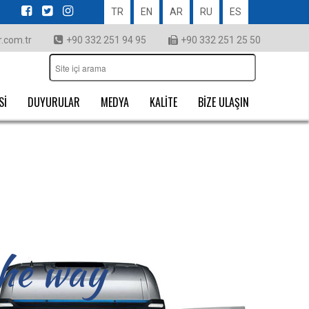
TR
EN
AR
RU
ES
.com.tr
+90 332 251 94 95
+90 332 251 25 50
Sİ
DUYURULAR
MEDYA
KALİTE
BİZE ULAŞIN
the way