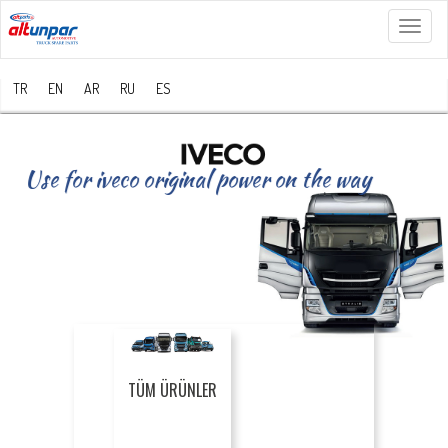
Menü
TR
EN
AR
RU
ES
Use for iveco original power on the way
TÜM ÜRÜNLER