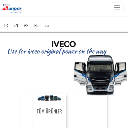
Menü
TR
EN
AR
RU
ES
Use for iveco original power on the way
TÜM ÜRÜNLER